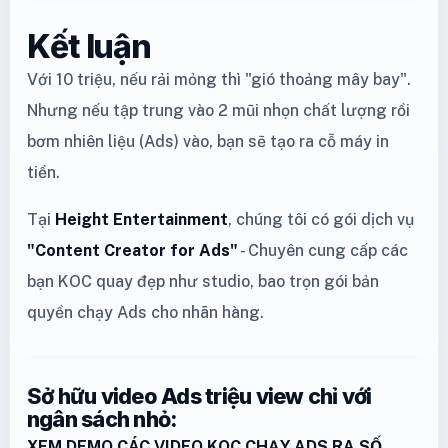
Kết luận
Với 10 triệu, nếu rải mỏng thì "gió thoảng mây bay".
Nhưng nếu tập trung vào 2 mũi nhọn chất lượng rồi
bơm nhiên liệu (Ads) vào, bạn sẽ tạo ra cỗ máy in
tiền.
Tại
Height Entertainment
, chúng tôi có gói dịch vụ
"Content Creator for Ads"
- Chuyên cung cấp các
bạn KOC quay đẹp như studio, bao trọn gói bản
quyền chạy Ads cho nhãn hàng.
Sở hữu video Ads triệu view chỉ với
ngân sách nhỏ:
XEM DEMO CÁC VIDEO KOC CHẠY ADS RA SỐ