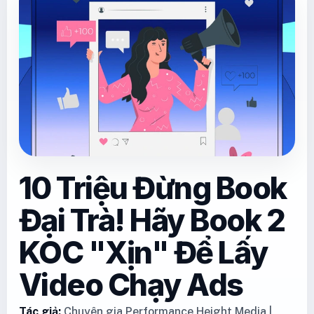
10 Triệu Đừng Book
Đại Trà! Hãy Book 2
KOC "Xịn" Để Lấy
Video Chạy Ads
Tác giả:
Chuyên gia Performance Height Media |