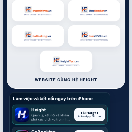
WEBSITE CÙNG HỆ HEIGHT
Làm việc và kết nối ngay trên iPhone
Height
Tải Height
Quản lý, kết nối và khám
trên App Store
phá các dịch vụ trong hệ
sinh thái Height.
GoBooking