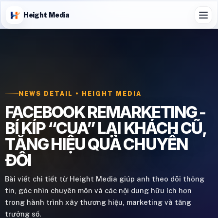
Height Media
NEWS DETAIL • HEIGHT MEDIA
FACEBOOK REMARKETING -
BÍ KÍP “CUA” LẠI KHÁCH CŨ,
TĂNG HIỆU QUẢ CHUYỂN
ĐỔI
Bài viết chi tiết từ Height Media giúp anh theo dõi thông
tin, góc nhìn chuyên môn và các nội dung hữu ích hơn
trong hành trình xây thương hiệu, marketing và tăng
trưởng số.